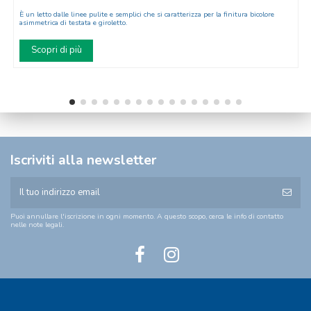
È un letto dalle linee pulite e semplici che si caratterizza per la finitura bicolore
asimmetrica di testata e giroletto.
Scopri di più
Iscriviti alla newsletter
Puoi annullare l'iscrizione in ogni momento. A questo scopo, cerca le info di contatto
nelle note legali.