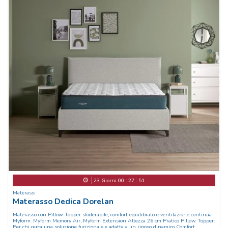
23
Giorni
00
:
27
:
48
Materassi
Materasso Dedica Dorelan
Materasso con Pillow Topper sfoderabile, comfort equilibrato e ventilazione continua
Myform: Myform Memory Air, Myform Extension Altezza 26 cm Pratico Pillow Topper:
Per chi cerca una soluzione funzionale e adatta a un riposo dinamico Comfort