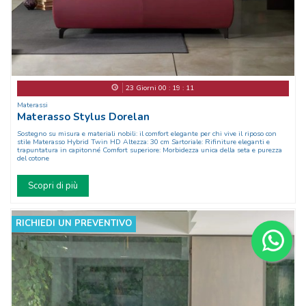
23
Giorni
00
:
19
:
08
Materassi
Materasso Stylus Dorelan
Sostegno su misura e materiali nobili: il comfort elegante per chi vive il riposo con
stile Materasso Hybrid Twin HD Altezza: 30 cm Sartoriale: Rifiniture eleganti e
trapuntatura in capitonné Comfort superiore: Morbidezza unica della seta e purezza
del cotone
Scopri di più
RICHIEDI UN PREVENTIVO