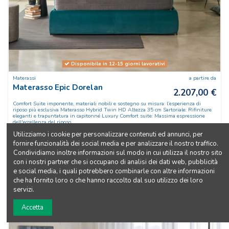
Disponibile in 12-15 giorni lavorativi
Materassi
a partire da
Materasso Epic Dorelan
2.207,00 €
Comfort Suite imponente, materiali nobili e sostegno su misura: l’esperienza di
riposo più esclusiva Materasso Hybrid Twin HD Altezza 35 cm Sartoriale: Rifiniture
eleganti e trapuntatura in capitonné Luxury Comfort suite: Massima espressione
dell'eccellenza del riposo
Utilizziamo i cookie per personalizzare contenuti ed annunci, per
Scopri di più
fornire funzionalità dei social media e per analizzare il nostro traffico.
Condividiamo inoltre informazioni sul modo in cui utilizza il nostro sito
con i nostri partner che si occupano di analisi dei dati web, pubblicità
RICHIEDI UN PREVENTIVO
e social media, i quali potrebbero combinarle con altre informazioni
che ha fornito loro o che hanno raccolto dal suo utilizzo dei loro
servizi.
Accetta