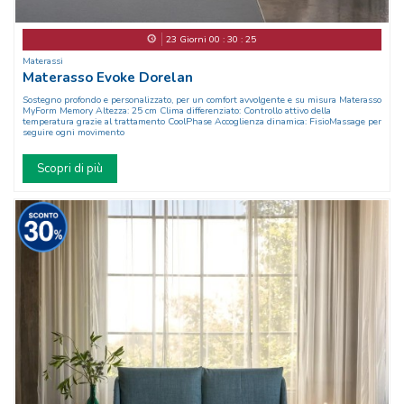
23
Giorni
00
:
30
:
22
Materassi
Materasso Evoke Dorelan
Sostegno profondo e personalizzato, per un comfort avvolgente e su misura Materasso
MyForm Memory Altezza: 25 cm Clima differenziato: Controllo attivo della
temperatura grazie al trattamento CoolPhase Accoglienza dinamica: FisioMassage per
seguire ogni movimento
Scopri di più