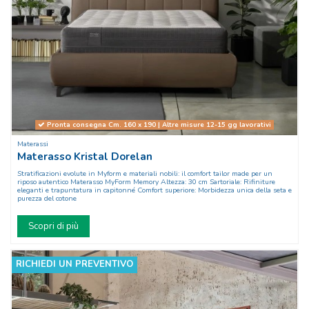
Pronta consegna Cm. 160 x 190 | Altre misure 12-15 gg lavorativi
Materassi
Materasso Kristal Dorelan
Stratificazioni evolute in Myform e materiali nobili: il comfort tailor made per un
riposo autentico Materasso MyForm Memory Altezza: 30 cm Sartoriale: Rifiniture
eleganti e trapuntatura in capitonné Comfort superiore: Morbidezza unica della seta e
purezza del cotone
Scopri di più
RICHIEDI UN PREVENTIVO