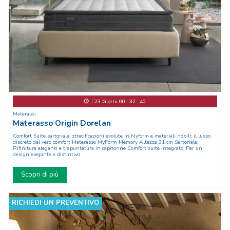
23
Giorni
00
:
32
:
37
Materassi
Materasso Origin Dorelan
Comfort Suite sartoriale, stratificazioni evolute in Myform e materiali nobili: il lusso
discreto del vero comfort Materasso MyForm Memory Altezza 31 cm Sartoriale:
Rifiniture eleganti e trapuntatura in capitonné Comfort suite integrato: Per un
design elegante e distintivo
Scopri di più
RICHIEDI UN PREVENTIVO