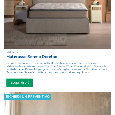
Materassi
Materasso Sereno Dorelan
Supporto anatomico e materiali naturali per chi ama comfort fresco e costante
Materasso Molle Interconnesse: DualCore Altezza 28 cm Comfort doppio: Grazie alla
morbidezza del Pillow Topper garantisce un'accoglienza autentica Con fibre naturali:
Tessuto sostenibile e imbottiture traspiranti per un riposo equilibrato
Scopri di più
RICHIEDI UN PREVENTIVO