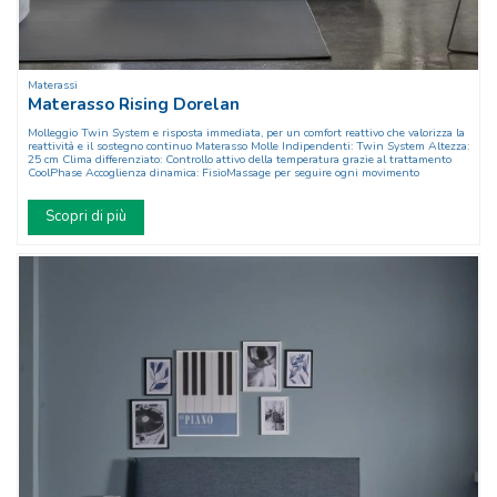
Materassi
Materasso Rising Dorelan
Molleggio Twin System e risposta immediata, per un comfort reattivo che valorizza la
reattività e il sostegno continuo Materasso Molle Indipendenti: Twin System Altezza:
25 cm Clima differenziato: Controllo attivo della temperatura grazie al trattamento
CoolPhase Accoglienza dinamica: FisioMassage per seguire ogni movimento
Scopri di più