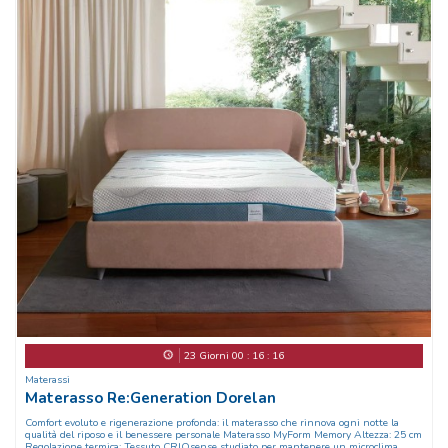
23
Giorni
00
:
16
:
13
Materassi
Materasso Re:Generation Dorelan
Comfort evoluto e rigenerazione profonda: il materasso che rinnova ogni notte la
qualità del riposo e il benessere personale Materasso MyForm Memory Altezza: 25 cm
Regolazione termica: Tessuto CRIOsense studiato per mantenere un microclima