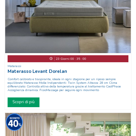
23
Giorni
00
:
34
:
57
Materassi
Materasso Levant Dorelan
Comfort calibrato e traspirante, ideale in ogni stagione per un riposo sempre
equilibrato Materasso Molle Indipendenti: Twin System Altezza: 28 cm Clima
differenziato: Controllo attivo della temperatura grazie al trattamento CoolPhase
Accoglienza dinamica: FisioMassage per seguire ogni movimento
Scopri di più