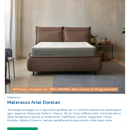
Pronta consegna Cm. 160 x 190/200 | Altre misure 12-15 gg lavorativi
Materassi
Materasso Arial Dorelan
Tecnologia ed eleganza in equilibrio perfetto, per un comfort evoluto che accompagna
ogni stagione Materasso Myform Altezza: 28 cm Clima differenziato: Controllo attivo
della temperatura grazie al trattamento CoolPhase Comfort stagionale: Fresco
d’estate, stabile d’inverno, sempre perfettamente equilibrato notte dopo notte