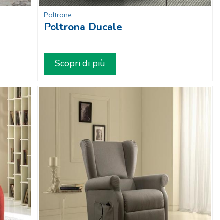
Poltrone
Poltrona Ducale
Scopri di più