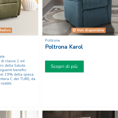
Medico
Non disponibile
Poltrone
Poltrona Karol
ate
i classe 1 ed
ero della Salute.
Scopri di più
eguenti benefici
 del 19% della spesa
ttera C del TUIR), da
redditi.