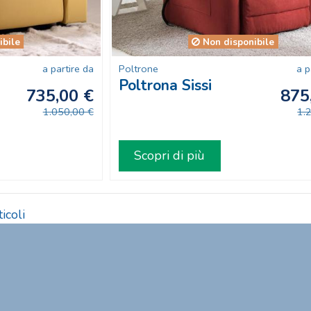
ibile
Non disponibile
a partire da
Poltrone
a p
Poltrona Sissi
735,00 €
875
1.050,00 €
1.
Scopri di più
icoli