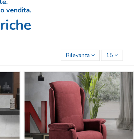
le.
to vendita
.
riche
Rilevanza
15