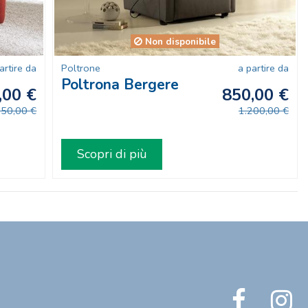
Non disponibile
artire da
Poltrone
a partire da
Poltrona Bergere
,00 €
850,00 €
250,00 €
1.200,00 €
Scopri di più