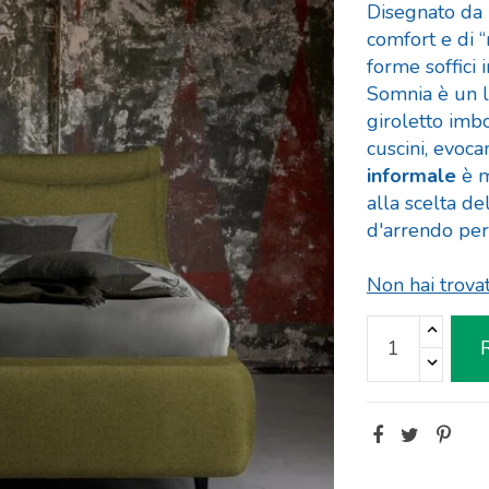
Disegnato da
comfort e di 
forme soffici i
Somnia è un l
giroletto imbo
cuscini, evoc
informale
è m
alla scelta d
d'arrendo per
Non hai trova