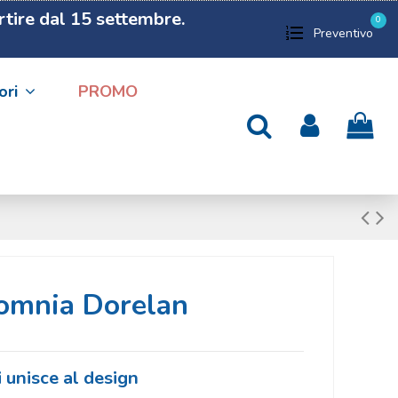
artire dal 15 settembre.
0
Preventivo
ori
PROMO
Somnia Dorelan
i unisce al design