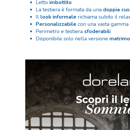
Letto
imbottito
La testiera è formata da una
doppia cus
Il
look informale
richiama subito il rel
Personalizzabile
con una vasta gamma di 
Perimetro e testiera
sfoderabili
Disponibile solo nella versione
matrimo